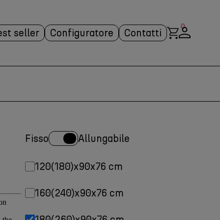
0
est seller
Configuratore
Contatti
Fisso
Allungabile
120(180)x90x76 cm
160(240)x90x76 cm
180(260)x90x76 cm