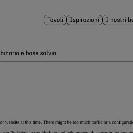
Tavoli
Ispirazioni
I nostri b
binario e base salvia