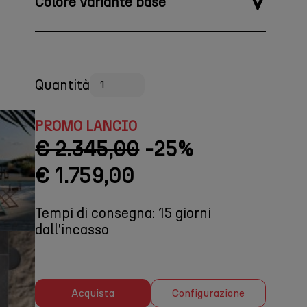
Colore variante base
Quantità
PROMO LANCIO
€ 2.345,00
-25%
€ 1.759,00
Tempi di consegna: 15 giorni
dall'incasso
Acquista
Configurazione