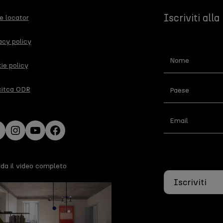
Iscriviti all
e locator
acy policy
Newsletter
ie policy
IT
citca ODR
nkedIn
Instagram
YouTube
Facebook
da il video completo
Iscriviti