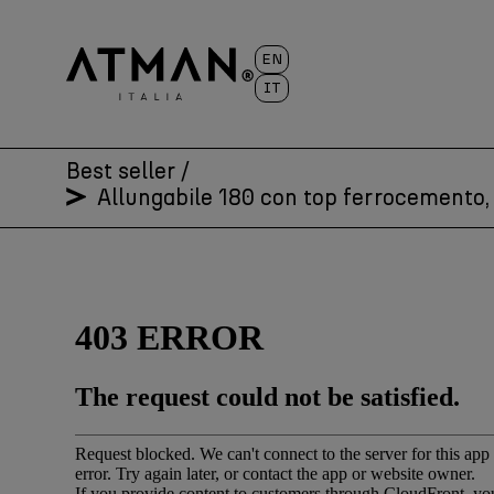
Skip
to
EN
content
IT
Best seller
/
Allungabile 180 con top ferrocemento, 