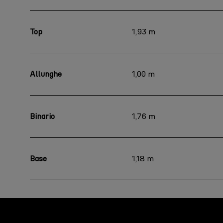
Top
1,93 m
Allunghe
1,00 m
Binario
1,76 m
Base
1,18 m