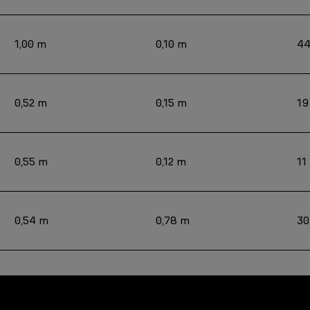
1,00 m
0,10 m
44
0,52 m
0,15 m
19
0,55 m
0,12 m
11
0,54 m
0,78 m
30