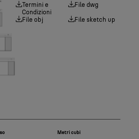
Termini e
File dwg
Condizioni
File obj
File sketch up
so
Metri cubi