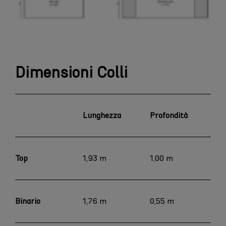
Dimensioni Colli
Lunghezza
Profondità
Al
Top
1,93 m
1,00 m
0,
Binario
1,76 m
0,55 m
0,