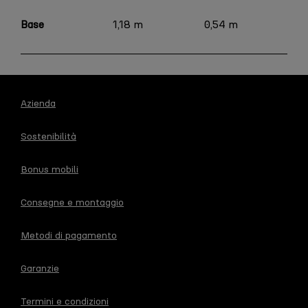
Base
1,18 m
0,54 m
0,
Azienda
Sostenibilità
Bonus mobili
Consegne e montaggio
Metodi di pagamento
Garanzie
Termini e condizioni