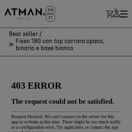
Skip
to
0
EN
content
Me
IT
Best seller
/
Fisso 180 con top carrara opaco,
binario e base bianco